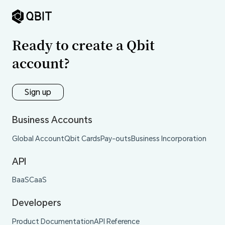
Ready to create a Qbit
account?
Sign up
Business Accounts
Global Account
Qbit Cards
Pay-outs
Business Incorporation
API
BaaS
CaaS
Developers
Product Documentation
API Reference