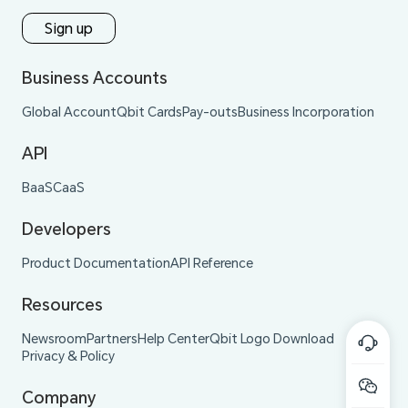
Sign up
Business Accounts
Global Account
Qbit Cards
Pay-outs
Business Incorporation
API
BaaS
CaaS
Developers
Product Documentation
API Reference
Resources
Newsroom
Partners
Help Center
Qbit Logo Download
Privacy & Policy
Company